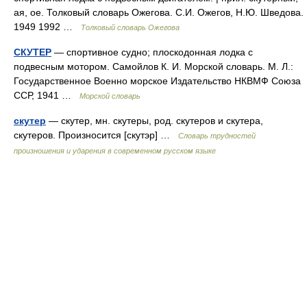
ая, ое. Толковый словарь Ожегова. С.И. Ожегов, Н.Ю. Шведова.
1949 1992 …
Толковый словарь Ожегова
СКУТЕР
— спортивное судно; плоскодонная лодка с
подвесным мотором. Самойлов К. И. Морской словарь. М. Л.:
Государственное Военно морское Издательство НКВМФ Союза
ССР, 1941 …
Морской словарь
скутер
— скутер, мн. скутеры, род. скутеров и скутера,
скутеров. Произносится [скутэр] …
Словарь трудностей
произношения и ударения в современном русском языке