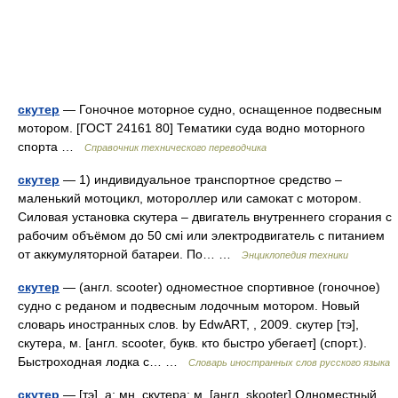
скутер
— Гоночное моторное судно, оснащенное подвесным
мотором. [ГОСТ 24161 80] Тематики суда водно моторного
спорта …
Справочник технического переводчика
скутер
— 1) индивидуальное транспортное средство –
маленький мотоцикл, мотороллер или самокат с мотором.
Силовая установка скутера – двигатель внутреннего сгорания с
рабочим объёмом до 50 смі или электродвигатель с питанием
от аккумуляторной батареи. По… …
Энциклопедия техники
скутер
— (англ. scooter) одноместное спортивное (гоночное)
судно с реданом и подвесным лодочным мотором. Новый
словарь иностранных слов. by EdwART, , 2009. скутер [тэ],
скутера, м. [англ. scooter, букв. кто быстро убегает] (спорт.).
Быстроходная лодка с… …
Словарь иностранных слов русского языка
скутер
— [тэ], а; мн. скутера; м. [англ. skooter] Одноместный