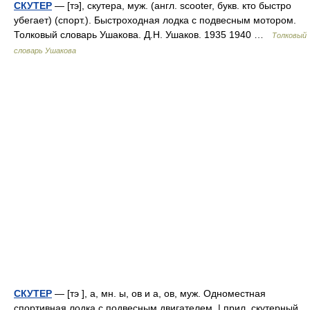
СКУТЕР
— [тэ], скутера, муж. (англ. scooter, букв. кто быстро
убегает) (спорт.). Быстроходная лодка с подвесным мотором.
Толковый словарь Ушакова. Д.Н. Ушаков. 1935 1940 …
Толковый
словарь Ушакова
СКУТЕР
— [тэ ], а, мн. ы, ов и а, ов, муж. Одноместная
спортивная лодка с подвесным двигателем. | прил. скутерный,