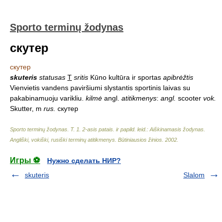
Sporto terminų žodynas
скутер
скутер
skuteris
statusas
T
sritis
Kūno kultūra ir sportas
apibrėžtis
Vienvietis vandens paviršiumi slystantis sportinis laivas su
pakabinamuoju varikliu.
kilmė
angl.
atitikmenys
:
angl.
scooter
vok.
Skutter, m
rus.
скутер
Sporto terminų žodynas. T. 1. 2-asis patais. ir papild. leid.: Aiškinamasis žodynas.
Angliški, vokiški, rusiški terminų atitikmenys. Būtiniausios žinios
.
2002
.
Игры ⚽
Нужно сделать НИР?
skuteris
Slalom