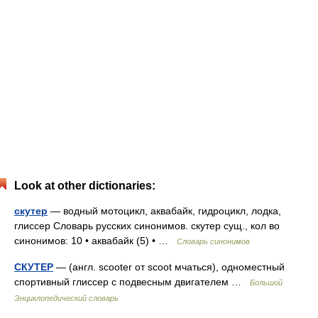
Look at other dictionaries:
скутер
— водный мотоцикл, аквабайк, гидроцикл, лодка,
глиссер Словарь русских синонимов. скутер сущ., кол во
синонимов: 10 • аквабайк (5) • …
Словарь синонимов
СКУТЕР
— (англ. scooter от scoot мчаться), одноместный
спортивный глиссер с подвесным двигателем …
Большой
Энциклопедический словарь